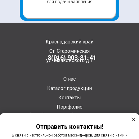
для подачи заявления
Краснодарский край
Ст. Староминская
8(916) 903-81-41
ул. Маяковского д.7
О нас
Каталог продукции
Контакты
Портфолио
Вся информация на сайте представлена в
рекламно-информационных целях и не является
Отправить контактны!
публичной офертой. Все подробности по
телефону 8(916) 903-81-41
В связи с нестабильной работой мессенджеров, для связи с нами и