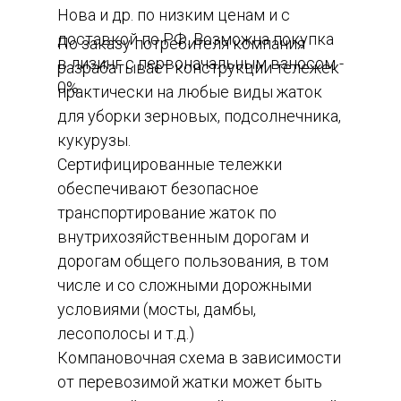
Нова и др. по низким ценам и с
доставкой по РФ. Возможна покупка
По заказу потребителя компания
в лизинг с первоначальным взносом -
разрабатывает конструкции тележек
0%
практически на любые виды жаток
для уборки зерновых, подсолнечника,
кукурузы.
Сертифицированные тележки
обеспечивают безопасное
транспортирование жаток по
внутрихозяйственным дорогам и
дорогам общего пользования, в том
числе и со сложными дорожными
условиями (мосты, дамбы,
лесополосы и т.д.)
Компановочная схема в зависимости
от перевозимой жатки может быть