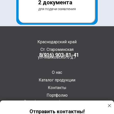
2 документа
для подачи заявления
Краснодарский край
Ст. Староминская
8(916) 903-81-41
ул. Маяковского д.7
О нас
Каталог продукции
Контакты
Портфолио
Вся информация на сайте представлена в
рекламно-информационных целях и не является
Отправить контактны!
публичной офертой. Все подробности по