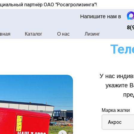
циальный партнёр ОАО "Росагролизинга"!
Напишите нам в
8(
вная
Каталог
О нас
Лизинг
Тел
У нас индив
укажите В
пре
ля связи с нами оставьте свой номер и мы Вам перезво
Марка жатки