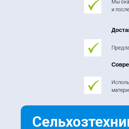
Мы ока
и посл
Доста
Предла
Совр
Исполь
матери
Сельхозтехни