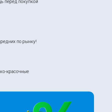
ь перед покупкой
редних по рынку!
ако-красочные