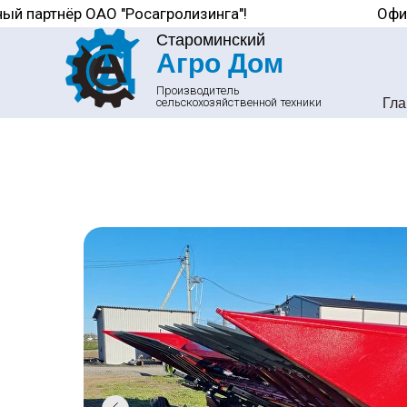
ый партнёр ОАО "Росагролизинга"!
Офи
Староминский
Агро Дом
Производитель
сельскохозяйственной техники
Гла
В связи с нестабильной работой мессенджеров, д