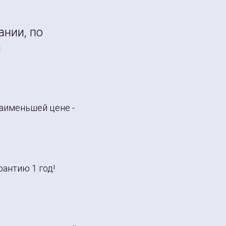
нии, по
!
наименьшей цене -
антию 1 год!