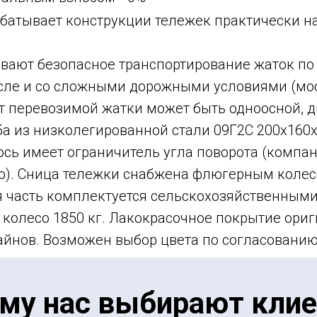
абатывает конструкции тележек практически н
вают безопасное транспортирование жаток по
сле и со сложными дорожными условиями (мост
 перевозимой жатки может быть одноосной, д
а из низколегированной стали 09Г2С 200х160х
сь имеет ограничитель угла поворота (компан
ию). Сница тележки снабжена флюгерным кол
ая часть комплектуется сельскохозяйственны
на колесо 1850 кг. Лакокрасочное покрытие ор
йнов. Возможен выбор цвета по согласованию
му нас выбирают кли