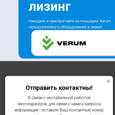
лизинг
Находите и приобретайте на площадке Verum
сельхозтехнику и оборудование в лизинг
ООО "Староминский Агро
Отправить контактны!
Дом
Все права защищены 2025г
В связи с нестабильной работой
мессенджеров, для связи с нами и запроса
информации - оставьте Ваш контактный номер