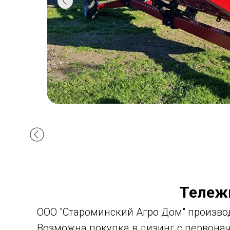
Тележ
ООО "Староминский Агро Дом"
производ
Возможна покупка в лизинг с первона