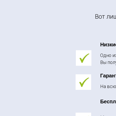
Вот ли
Низки
Одно и
Вы пол
Гаран
На всю
Беспл